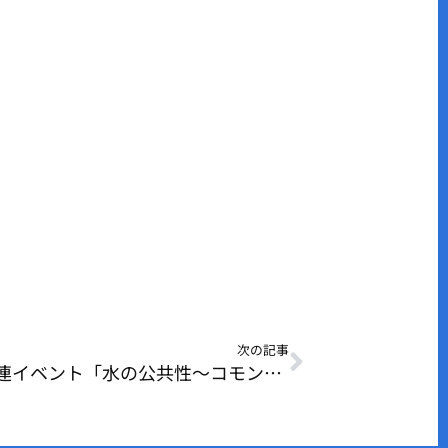
次の記事
第4回アジア・太平洋水サミット関連イベント「水の公共性～コモンとしての地下水と化学物質汚染～」を開催