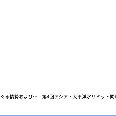
【世界の水情報】国際河川（越境水）メコン川をめぐる情勢およびラオス（ヴィエンチャン）における水事情視察