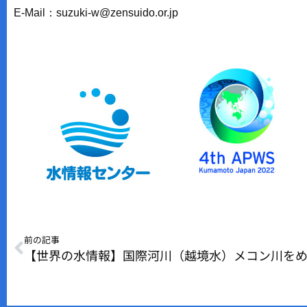
E-Mail：suzuki-w@zensuido.or.jp
前の記事